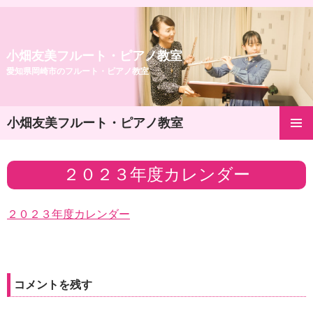
小畑友美フルート・ピアノ教室
愛知県岡崎市のフルート・ピアノ教室
小畑友美フルート・ピアノ教室
コ
メインメ
ン
ニュー
テ
２０２３年度カレンダー
ン
ツ
へ
２０２３年度カレンダー
ス
キ
ッ
プ
コメントを残す