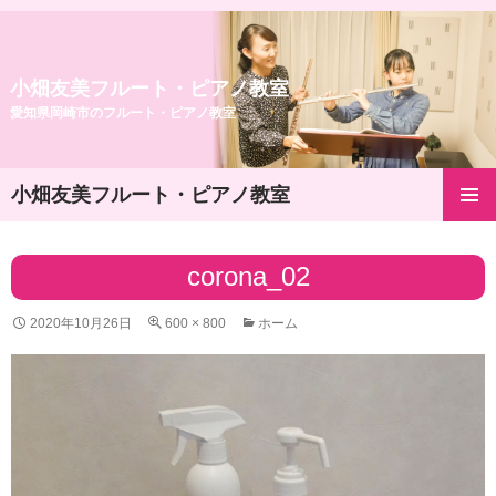
小畑友美フルート・ピアノ教室
愛知県岡崎市のフルート・ピアノ教室
小畑友美フルート・ピアノ教室
コ
メインメ
ン
ニュー
テ
corona_02
ン
ツ
2020年10月26日
600 × 800
ホーム
へ
ス
キ
ッ
プ